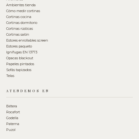
Ambientes tienda
Cómo medir cortinas
Cortinas cocina
Cortinas dormitorio
Cortinas rústicas
Cortinas salón
Estores enrollables screen
Estores paqueto
Ignífugas EN 13773
Opacas blackout
Papeles pintados
Sofás tapizados
Telas
ATENDEMOS EN
Bétera
Rocafort
Godella
Paterna
Puzol