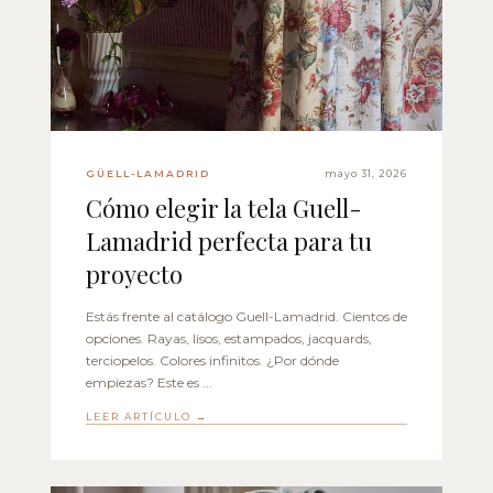
GÜELL-LAMADRID
mayo 31, 2026
Cómo elegir la tela Guell-
Lamadrid perfecta para tu
proyecto
Estás frente al catálogo Guell-Lamadrid. Cientos de
opciones. Rayas, lisos, estampados, jacquards,
terciopelos. Colores infinitos. ¿Por dónde
empiezas? Este es ...
LEER ARTÍCULO →