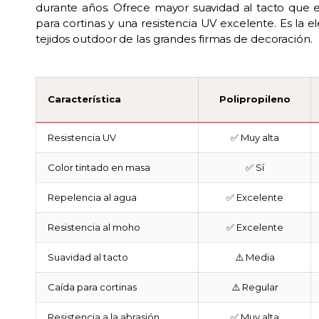
durante años. Ofrece mayor suavidad al tacto que e
para cortinas y una resistencia UV excelente. Es la 
tejidos outdoor de las grandes firmas de decoración.
Característica
Polipropileno
Resistencia UV
✅ Muy alta
Color tintado en masa
✅ Sí
Repelencia al agua
✅ Excelente
Resistencia al moho
✅ Excelente
Suavidad al tacto
⚠️ Media
Caída para cortinas
⚠️ Regular
Resistencia a la abrasión
✅ Muy alta