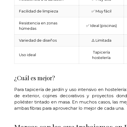
Facilidad de limpieza
✅ Muy fácil
Resistencia en zonas
✅ Ideal (piscinas)
húmedas
Variedad de diseños
⚠️ Limitada
Tapicería
Uso ideal
hostelería
¿Cuál es mejor?
Para tapicería de jardín y uso intensivo en hostelería
de exterior, cojines decorativos y proyectos donde
poliéster tintado en masa. En muchos casos, las m
ambas fibras para aprovechar lo mejor de cada una.
Marcas con las que trabajamos en 