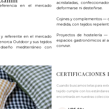
acristaladas, confeccionad
referencia en el mercado
deformarse ni desteñirse.
Cojines y complementos — co
medida, con tejidos repelente
Proyectos de hostelería — h
 y referente en el mercado
espacios gastronómicos al ai
enorca Outdoor y sus tejidos
convivir.
 diseño mediterráneo con
a
CERTIFICACIONES 
Cuando buscamos telas para exteri
tejido cumple con los estándares 
encontrarás en nuestras coleccio