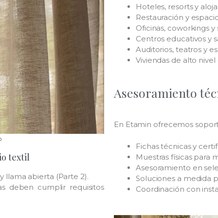
Hoteles, resorts y aloj
Restauración y espaci
Oficinas, coworkings y
Centros educativos y s
Auditorios, teatros y 
Viviendas de alto nive
Asesoramiento técn
En Etamin ofrecemos soporte 
O
Fichas técnicas y certi
o textil
Muestras físicas para
Asesoramiento en sele
 y llama abierta (Parte 2).
Soluciones a medida p
as deben cumplir requisitos
Coordinación con insta