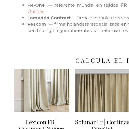
FR-One
— referente mundial en tejidos IFR p
OnLine
Lamadrid Contract
— firma española de refere
Vescom
— firma holandesa especializada en te
con hilos ignífugos inherentes, sin tratamiento
CALCULA EL 
Lexicon FR |
Solunar Fr | Cortina
Cortinas EN 13773
DimOut