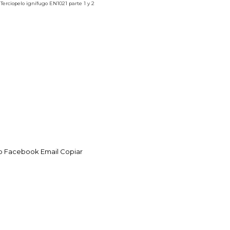
Terciopelo ignífugo EN1021 parte 1 y 2
p
Facebook
Email
Copiar