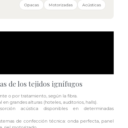
Opacas
Motorizadas
Acústicas
s de los tejidos ignífugos
e o por tratamiento, según la fibra.
 en grandes alturas (hoteles, auditorios, halls).
sorción acústica disponibles en determinadas
stemas de confección técnica: onda perfecta, panel
, riel motorizado.