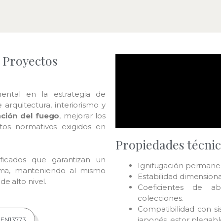
a Proyectos
ental en la estrategia de
arquitectura, interiorismo y
ación del fuego
, mejorar los
tos normativos exigidos en
Propiedades técnica
ificados que garantizan un
Ignifugación permanent
ama, manteniendo al mismo
Estabilidad dimensional
e alto nivel.
Coeficientes de ab
colecciones.
Compatibilidad con si
japonés, estor plegable
 EN13773