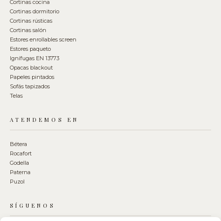
Cortinas cocina
Cortinas dormitorio
Cortinas rústicas
Cortinas salón
Estores enrollables screen
Estores paqueto
Ignífugas EN 13773
Opacas blackout
Papeles pintados
Sofás tapizados
Telas
ATENDEMOS EN
Bétera
Rocafort
Godella
Paterna
Puzol
SÍGUENOS